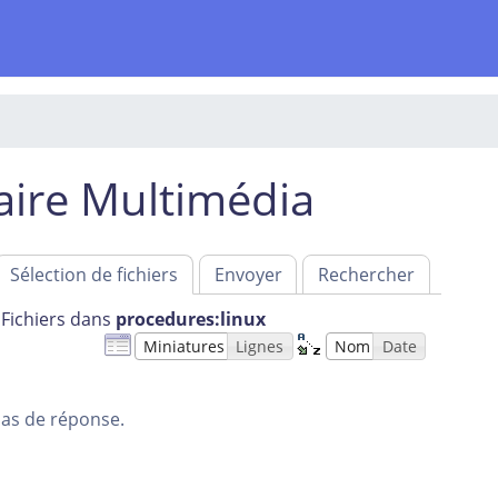
aire Multimédia
Sélection de fichiers
Envoyer
Rechercher
Fichiers dans
procedures:linux
Miniatures
Lignes
Nom
Date
nd
as de réponse.
es
evenements
linux